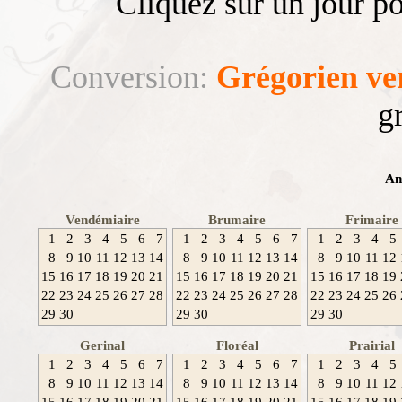
Cliquez sur un jour po
Conversion:
Grégorien ve
g
An
Vendémiaire
Brumaire
Frimaire
1
2
3
4
5
6
7
1
2
3
4
5
6
7
1
2
3
4
5
8
9
10
11
12
13
14
8
9
10
11
12
13
14
8
9
10
11
12
15
16
17
18
19
20
21
15
16
17
18
19
20
21
15
16
17
18
19
22
23
24
25
26
27
28
22
23
24
25
26
27
28
22
23
24
25
26
29
30
29
30
29
30
Gerinal
Floréal
Prairial
1
2
3
4
5
6
7
1
2
3
4
5
6
7
1
2
3
4
5
8
9
10
11
12
13
14
8
9
10
11
12
13
14
8
9
10
11
12
15
16
17
18
19
20
21
15
16
17
18
19
20
21
15
16
17
18
19